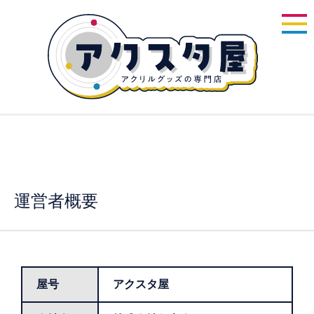
初めての方
入稿データの作
製作実
ご注文の流
決済方
納期・配
へ
り方
績
れ
法
送
運営者概要
屋号
アクスタ屋